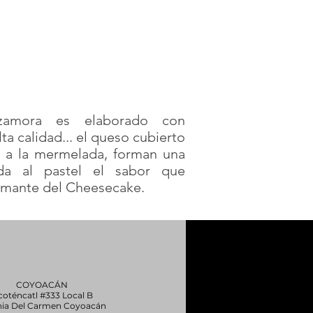
zamora es elaborado con
ta calidad... el queso cubierto
o a la mermelada, forman una
da al pastel el sabor que
amante del Cheesecake.
© 2020 by Avilés Villegas
COYOACÁN
coténcatl #333 Local B
nia Del Carmen Coyoacán