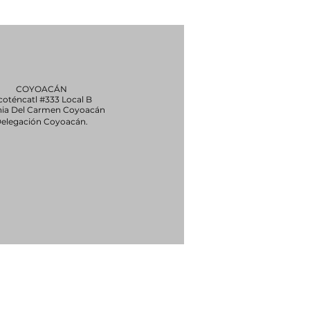
© 2020 by Avilés Villegas
COYOACÁN
coténcatl #333 Local B
nia Del Carmen Coyoacán
elegación Coyoacán.