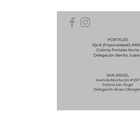
PORTALES
Eje 8 (Popocatépetl) #16
Colonia Portales Norte
Delegación Benito Juáre
SAN ÁNGEL
Avenida Revolución #1297
Colonia San Ángel
Delegación Álvaro Obregón