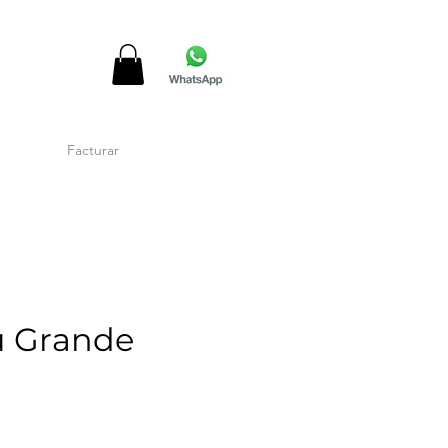
Facturar
ú Grande
recio