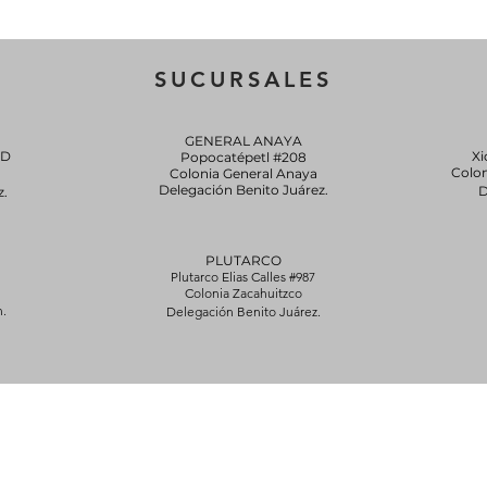
SUCURSALES
GENERAL ANAYA
0D
Xi
Popocatépetl #208
Colo
Colonia General Anaya
Delegación Benito Juárez.
D
z.
PLUTARCO
Plutarco Elias Calles #987
Colonia Zacahuitzco
.
Delegación Benito Juárez.