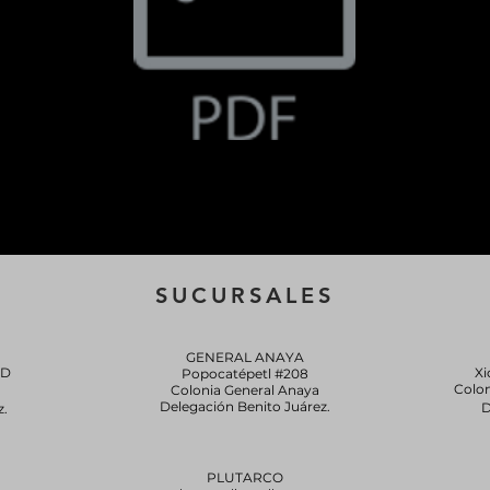
Templates PDF.pdf
SUCURSALES
GENERAL ANAYA
0D
Xi
Popocatépetl #208
Colo
Colonia General Anaya
Delegación Benito Juárez.
D
z.
PLUTARCO