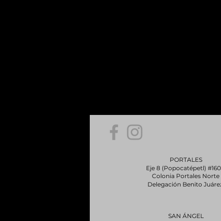
PORTALES
Eje 8 (Popocatépetl) #16
Colonia Portales Norte
Delegación Benito Juáre
SAN ÁNGEL