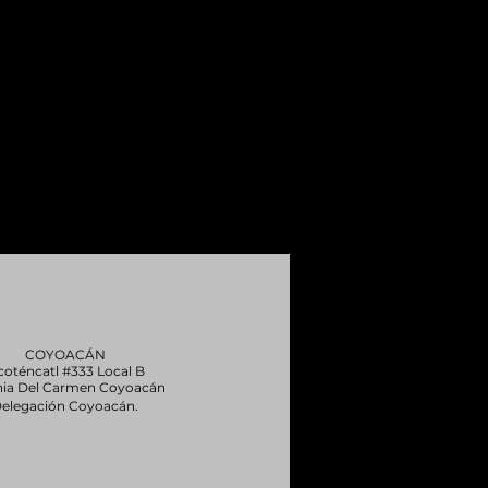
© 2020 by Avilés Villegas
COYOACÁN
coténcatl #333 Local B
nia Del Carmen Coyoacán
elegación Coyoacán.